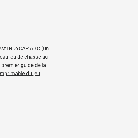
a-test INDYCAR ABC (un
uveau jeu de chasse au
n premier guide de la
 imprimable du jeu
.