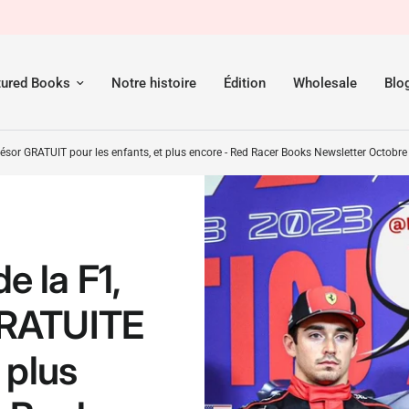
Noms des virages de la F1, chasse au trésor GRATUITE pour les enfants, et plus encore - Red Racer Books Newsletter Octobre 2023
tured Books
Notre histoire
Édition
Wholesale
Blo
ésor GRATUIT pour les enfants, et plus encore - Red Racer Books Newsletter Octobr
e la F1,
GRATUITE
 plus