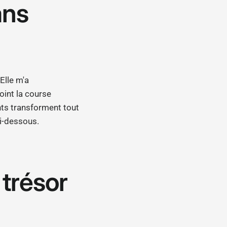
ans
Elle m'a
oint la course
ants transforment tout
ci-dessous.
trésor