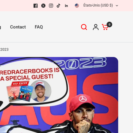
États-Unis (USD $)
Partager :
0
g
Contact
FAQ
e 2023